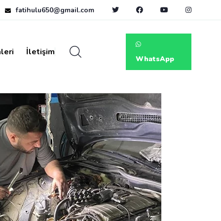
fatihulu650@gmail.com
leri
İletişim
WhatsApp