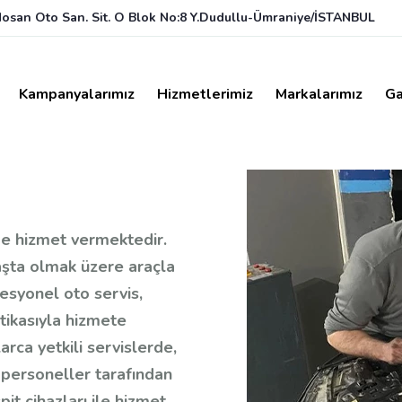
dosan Oto San. Sit. O Blok No:8 Y.Dudullu-Ümraniye/İSTANBUL
Kampanyalarımız
Hizmetlerimiz
Markalarımız
Ga
de hizmet vermektedir.
aşta olmak üzere araçla
esyonel oto servis,
itikasıyla hizmete
larca yetkili servislerde,
 personeller tarafından
it cihazları ile hizmet