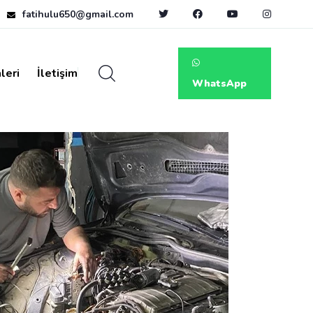
fatihulu650@gmail.com
leri
İletişim
WhatsApp