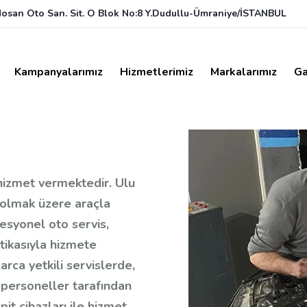
dosan Oto San. Sit. O Blok No:8 Y.Dudullu-Ümraniye/İSTANBUL
Kampanyalarımız
Hizmetlerimiz
Markalarımız
Ga
hizmet vermektedir. Ulu
 olmak üzere araçla
esyonel oto servis,
itikasıyla hizmete
larca yetkili servislerde,
 personeller tarafından
it cihazları ile hizmet