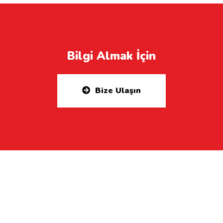
Bilgi Almak İçin
Bize Ulaşın
Etiketler: ataşehir renault servis, bostancı
renault servis, çekmeköy renault servis, kadıköy
renault servis, kadosan renault servis,
sancaktepe renault servis, ümraniye