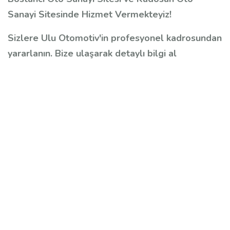
Sanayi Sitesinde Hizmet Vermekteyiz!
Sizlere Ulu Otomotiv'in profesyonel kadrosundan
yararlanın. Bize ulaşarak detaylı bilgi al
Renault özel servis, Renault servis, Renault
tamircisi, Renault ustası, Ulu Otomotiv, Renault
periyodik bakım, Renault motor bakımı, Renault
motor tamiri, Renault motor revizyon, Renault
şanzıman tamiri, Renault DSG şanzıman servisi,
Renault enjektör tamiri, Renault enjektör
revizyonu, Renault fren kontrolü, Renault el freni
kontrolü, Renault yakıt filtresi kontrolü, Renault
cam silecek suyu kontrolü, Renault lastik
kontrolü, bilgisayarlı arıza tespiti, araç muayene