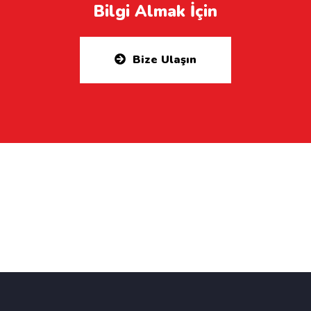
Bilgi Almak İçin
Bize Ulaşın
Etiketler: ataşehir bmw servis, bostancı
bmw servis, çekmeköy bmw servis, kadıköy
bmw servis, kadosan bmw servis, sancaktepe
bmw servis, ümraniye bmw servis, bmw servis,
bmw özel servis