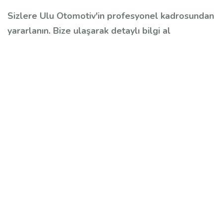
Sizlere Ulu Otomotiv'in profesyonel kadrosundan
yararlanın. Bize ulaşarak detaylı bilgi al
BMW özel servis, BMW servis, BMW tamircisi,
BMW ustası, Ulu Otomotiv, BMW periyodik
bakım, BMW motor bakımı, BMW motor tamiri,
BMW motor revizyon, BMW şanzıman tamiri,
BMW DSG şanzıman servisi, BMW enjektör
tamiri, BMW enjektör revizyonu, BMW fren
kontrolü, BMW el freni kontrolü, BMW yakıt
filtresi kontrolü, BMW cam silecek suyu kontrolü,
BMW lastik kontrolü, bilgisayarlı arıza tespiti,
araç muayene hazırlık, 7/24 BMW yol yardım,
müşteri memnuniyeti garantisi, güvenli servis,