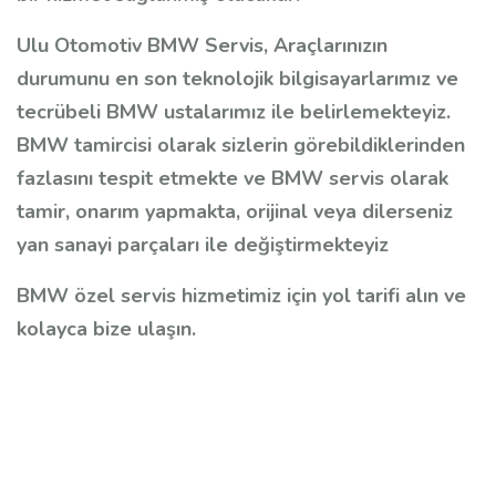
Ulu Otomotiv BMW Servis, Araçlarınızın
durumunu en son teknolojik bilgisayarlarımız ve
tecrübeli BMW ustalarımız ile belirlemekteyiz.
BMW tamircisi olarak sizlerin görebildiklerinden
fazlasını tespit etmekte ve BMW servis olarak
tamir, onarım yapmakta, orijinal veya dilerseniz
yan sanayi parçaları ile değiştirmekteyiz
BMW özel servis hizmetimiz için yol tarifi alın ve
kolayca bize ulaşın.
Etiketler: ataşehir bmw servis, bostancı
bmw servis, çekmeköy bmw servis, kadıköy
bmw servis, kadosan bmw servis, sancaktepe