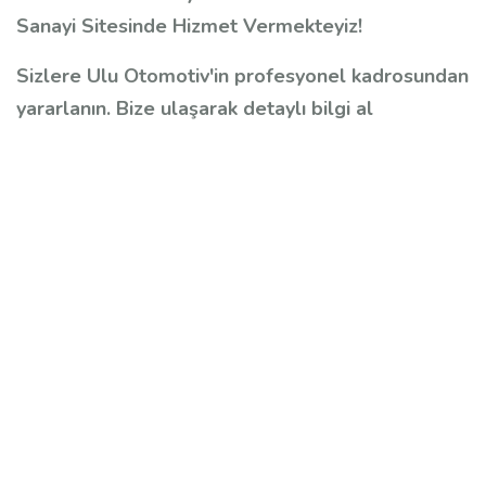
Sanayi Sitesinde Hizmet Vermekteyiz!
Sizlere Ulu Otomotiv'in profesyonel kadrosundan
yararlanın. Bize ulaşarak detaylı bilgi al
Hyundai özel servis, Hyundai servis, Hyundai
tamircisi, Hyundai ustası, Ulu Otomotiv, Hyundai
periyodik bakım, Hyundai motor bakımı, Hyundai
motor tamiri, Hyundai motor revizyon, Hyundai
şanzıman tamiri, Hyundai DSG şanzıman servisi,
Hyundai enjektör tamiri, Hyundai enjektör
revizyonu, Hyundai fren kontrolü, Hyundai el freni
kontrolü, Hyundai yakıt filtresi kontrolü, Hyundai
cam silecek suyu kontrolü, Hyundai lastik
kontrolü, bilgisayarlı arıza tespiti, araç muayene