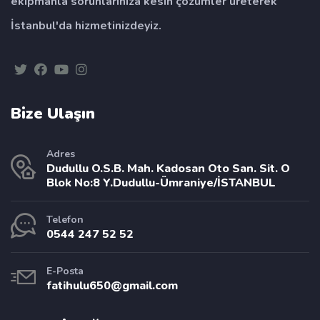
ekipmanla sorunlarınıza kesin çözümler üreterek
İstanbul'da hizmetinizdeyiz.
Bize Ulaşın
Adres
Dudullu O.S.B. Mah. Kadosan Oto San. Sit. O
Blok No:8 Y.Dudullu-Ümraniye/İSTANBUL
Telefon
0544 247 52 52
E-Posta
fatihulu650@gmail.com